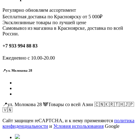
Опции
можно
Регулярно обновляем ассортимент
выбрать
Бесплатная доставка по Красноярску от 5 000₽
на
Эксклюзивные товары по лучшей цене
странице
Самовывоз из магазина в Красноярске, доставка по всей
товара.
России.
+7 933 994 88 83
Ежедневно с 10.00-20.00
📍ул. Молокова 28
📍ул. Молокова 28 🐼Товары со всей Азии 🇨🇳🇰🇷🇹🇭🇯🇵
🇻🇳
Сайт защищен reCAPTCHA, и к нему применяются
политика
конфиденциальности
и
Условия использования
Google