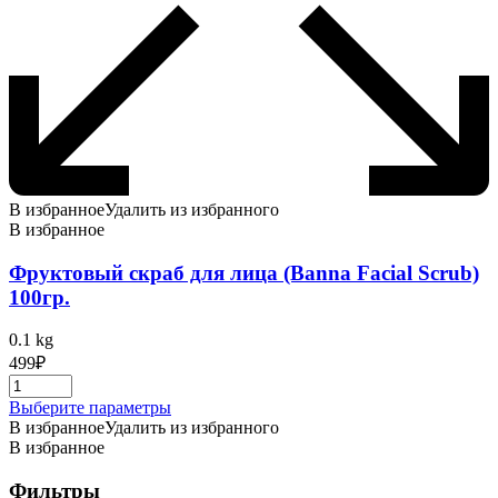
В избранное
Удалить из избранного
В избранное
Фруктовый скраб для лица (Banna Facial Scrub)
100гр.
0.1 kg
499
₽
Этот
Выберите параметры
товар
В избранное
Удалить из избранного
имеет
В избранное
несколько
вариаций.
Фильтры