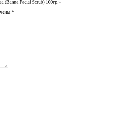
 (Banna Facial Scrub) 100гр.»
ечены
*