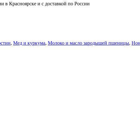
ии в Красноярске и с доставкой по России
стин
,
Мед и куркума
,
Молоко и масло зародышей пшеницы
,
Но