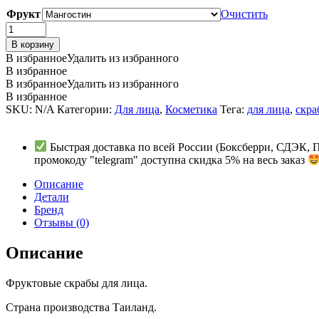
Фрукт
Очистить
Фруктовый
скраб
В корзину
для
В избранное
Удалить из избранного
лица
В избранное
(Banna
В избранное
Удалить из избранного
Facial
В избранное
Scrub)
SKU:
N/A
Категории:
Для лица
,
Косметика
Тега:
для лица
,
скра
100гр.
quantity
Быстрая доставка по всей России (Боксберри, СДЭК, 
промокоду "telegram" доступна скидка 5% на весь заказ
Описание
Детали
Бренд
Отзывы (0)
Описание
Фруктовые скрабы для лица.
Страна производства Таиланд.