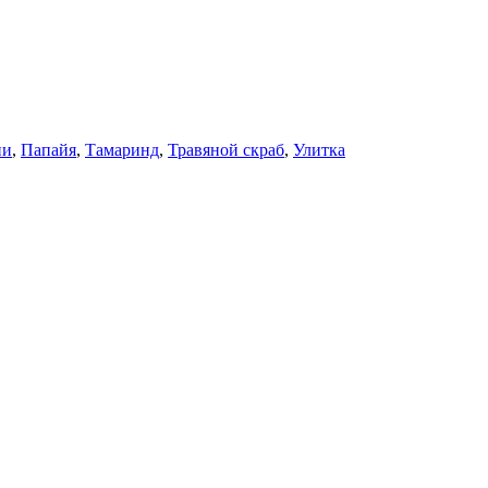
ни
,
Папайя
,
Тамаринд
,
Травяной скраб
,
Улитка