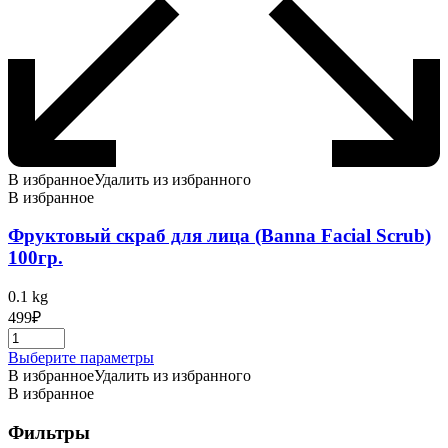
В избранное
Удалить из избранного
В избранное
Фруктовый скраб для лица (Banna Facial Scrub)
100гр.
0.1 kg
499
₽
Этот
Выберите параметры
товар
В избранное
Удалить из избранного
имеет
В избранное
несколько
вариаций.
Фильтры
Опции