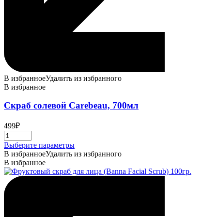
В избранное
Удалить из избранного
В избранное
Скраб солевой Carebeau, 700мл
499
₽
Этот
Выберите параметры
товар
В избранное
Удалить из избранного
имеет
В избранное
несколько
вариаций.
Опции
можно
выбрать
на