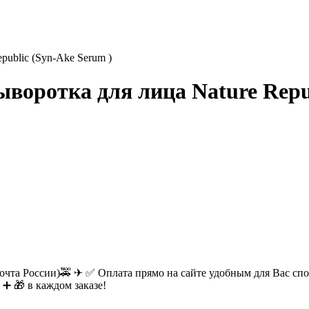
ublic (Syn-Ake Serum )
воротка для лица Nature Repub
очта России)🚕 ✈ ✅ Оплата прямо на сайте удобным для Вас спос
 ➕ 🎁 в каждом заказе!