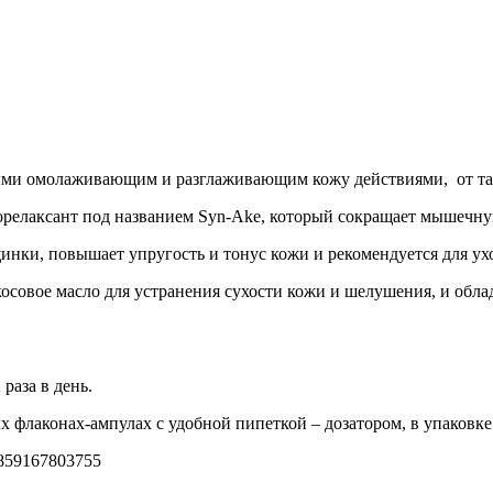
ми омолаживающим и разглаживающим кожу действиями, от тайс
орелаксант под названием Syn-Ake, который сокращает мышечную
нки, повышает упругость и тонус кожи и рекомендуется для ухо
окосовое масло для устранения сухости кожи и шелушения, и о
раза в день.
флаконах-ампулах с удобной пипеткой – дозатором, в упаковке
8859167803755