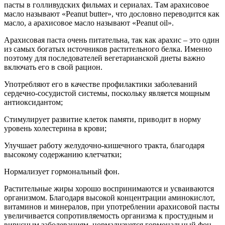
пасты в голливудских фильмах и сериалах. Там арахисовое
масло называют «Peanut butter», что дословно переводится как
масло, а арахисовое масло называют «Peanut oil».
Арахисовая паста очень питательна, так как арахис – это один
из самых богатых источников растительного белка. Именно
поэтому для последователей вегетарианской диеты важно
включать его в свой рацион.
Употребляют его в качестве профилактики заболеваний
сердечно-сосудистой системы, поскольку является мощным
антиоксидантом;
Стимулирует развитие клеток памяти, приводит в норму
уровень холестерина в крови;
Улучшает работу желудочно-кишечного тракта, благодаря
высокому содержанию клетчатки;
Нормализует гормональный фон.
Растительные жиры хорошо воспринимаются и усваиваются
организмом. Благодаря высокой концентрации аминокислот,
витаминов и минералов, при употреблении арахисовой пасты
увеличивается сопротивляемость организма к простудным и
вирусным заболеваниям, нормализуется гормональный фон,