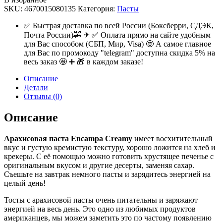
SKU:
4670015080135
Категория:
Пасты
✅ Быстрая доставка по всей России (Боксберри, СДЭК,
Почта России)🚕 ✈ ✅ Оплата прямо на сайте удобным
для Вас способом (СБП, Мир, Visa) 🤩 А самое главное
для Вас по промокоду "telegram" доступна скидка 5% на
весь заказ 🤩 ➕ 🎁 в каждом заказе!
Описание
Детали
Отзывы (0)
Описание
Арахисовая паста Encampa Creamy
имеет восхитительный
вкус и густую кремистую текстуру, хорошо ложится на хлеб и
крекеры. С её помощью можно готовить хрустящее печенье с
оригинальным вкусом и другие десерты, заменяя сахар.
Съешьте на завтрак немного пасты и зарядитесь энергией на
целый день!
Тосты с арахисовой пасты очень питательны и заряжают
энергией на весь день. Это одно из любимых продуктов
американцев, мы можем заметить это по частому появлению