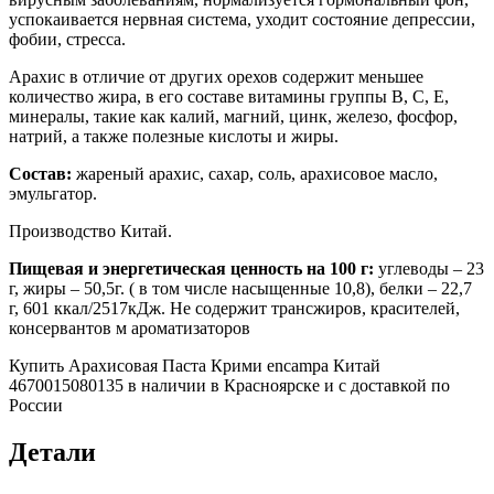
успокаивается нервная система, уходит состояние депрессии,
фобии, стресса.
Арахис в отличие от других орехов содержит меньшее
количество жира, в его составе витамины группы В, С, Е,
минералы, такие как калий, магний, цинк, железо, фосфор,
натрий, а также полезные кислоты и жиры.
Состав:
жареный арахис, сахар, соль, арахисовое масло,
эмульгатор.
Производство Китай.
Пищевая и энергетическая ценность на 100 г:
углеводы – 23
г, жиры – 50,5г. ( в том числе насыщенные 10,8), белки – 22,7
г, 601 ккал/2517кДж. Не содержит трансжиров, красителей,
консервантов м ароматизаторов
Купить Арахисовая Паста Крими encampa Китай
4670015080135 в наличии в Красноярске и с доставкой по
России
Детали