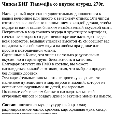
Чипсы БИГ Tianweijia со вкусом огурец, 270г.
Насыщенный вкус станет удивительным дополнением к
вашей вечеринке или просто к вечернему отдыху. Эти чипсы
изготовлены с любовью и вниманием к каждой детали, чтобы
подарить вам и вашим близким незабываемый вкусовой опыт.
Погрузитесь в мир сочного огурца и хрустящего картофеля,
сочетание которого создает неповторимое наслаждение для
всех возрастов. Большая упаковка высотой 45 см обещает вас
порадовать с изобилием вкуса на любом празднике или
просто в повседневной жизни.
Сделанные в Китае, эти чипсы не только радуют своим
вкусом, но и гарантируют безопасность и качество.
Благодаря отсутствию ГМО в составе, вы можете
наслаждаться каждой ломтиком, зная, что выбрали продукт
без лишних добавок.
Эти картофельные чипсы – это не просто угощение, это
маленькое путешествие в мир вкусов и эмоций, которое не
оставит равнодушными ни детей, ни взрослых.
Позвольте себе и своим близким насладиться магией
огуречных чипсов и создать яркие и вкусные моменты вместе.
Состав:
пшеничная мука; кукурузный крахмал;
рафинированное масло; крахмал; картофельная мука; сахар;
картофель; огуречная приправа.