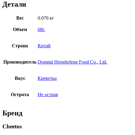
Детали
Вес
0.076 кг
Объем
68г.
Страна
Китай
Производитель
Dongtai Henghefeng Food Co., Ltd.
Вкус
Креветка
Острота
Не острая
Бренд
Cheetos