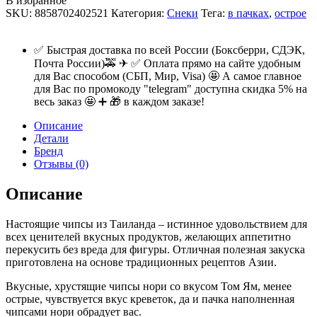
В избранное
SKU:
8858702402521
Категория:
Снеки
Тега:
в пачках
,
острое
✅ Быстрая доставка по всей России (Боксберри, СДЭК,
Почта России)🚕 ✈ ✅ Оплата прямо на сайте удобным
для Вас способом (СБП, Мир, Visa) 🤩 А самое главное
для Вас по промокоду "telegram" доступна скидка 5% на
весь заказ 🤩 ➕ 🎁 в каждом заказе!
Описание
Детали
Бренд
Отзывы (0)
Описание
Настоящие чипсы из Таиланда – истинное удовольствием для
всех ценителей вкусных продуктов, желающих аппетитно
перекусить без вреда для фигуры. Отличная полезная закуска
приготовлена на основе традиционных рецептов Азии.
Вкусные, хрустящие чипсы нори со вкусом Том Ям, менее
острые, чувствуется вкус креветок, да и пачка наполненная
чипсами нори обрадует вас.