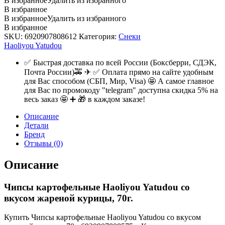
В избранное
Удалить из избранного
В избранное
В избранное
Удалить из избранного
В избранное
SKU:
6920907808612
Категория:
Снеки
Haoliyou Yatudou
✅ Быстрая доставка по всей России (Боксберри, СДЭК,
Почта России)🚕 ✈ ✅ Оплата прямо на сайте удобным
для Вас способом (СБП, Мир, Visa) 🤩 А самое главное
для Вас по промокоду "telegram" доступна скидка 5% на
весь заказ 🤩 ➕ 🎁 в каждом заказе!
Описание
Детали
Бренд
Отзывы (0)
Описание
Чипсы картофельные Haoliyou Yatudou со
вкусом жареной курицы, 70г.
Купить Чипсы картофельные Haoliyou Yatudou со вкусом