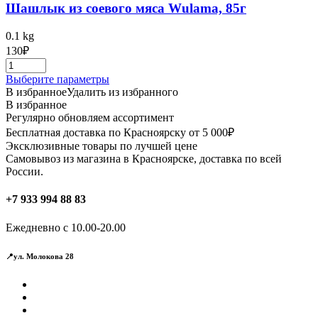
Шашлык из соевого мяса Wulama, 85г
0.1 kg
130
₽
Этот
Выберите параметры
товар
В избранное
Удалить из избранного
имеет
В избранное
несколько
Регулярно обновляем ассортимент
вариаций.
Бесплатная доставка по Красноярску от 5 000₽
Опции
Эксклюзивные товары по лучшей цене
можно
Самовывоз из магазина в Красноярске, доставка по всей
выбрать
России.
на
странице
+7 933 994 88 83
товара.
Ежедневно с 10.00-20.00
📍ул. Молокова 28