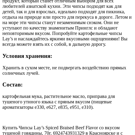
продукт, который станет отличным выбором для всех
любителей азиатской кухни. Эти чипсы подходят как для
детей, так и для взрослых, идеально подходят для пикника,
отдыха на природе или просто для перекуса в дороге. Летом и
на море эти чипсы станут незаменимым снэком. Они не
уступают по качеству знаменитым Принглс и обладают
неповторимым вкусом. Попробуйте картофельные чипсы
Lay’s и наслаждайтесь яркими вкусовыми ощущениями! Вы
всегда можете взять их с собой, в дальную дорогу.
Условия хранения:
Хранить в сухом месте, не подвергать воздействию прямых
солнечных лучей.
Состав:
картофельная мука, растительное масло, приправа для
тушеного утиного языка с пряным вкусом (пищевые
ароматизаторы e330, e627, e835, e951, e310).
Купить Чипсы Lay’s Spiced Braised Beef Flavor со вкусом
тушеной говядины, 70г. 6924743931329 в Красноярске и с