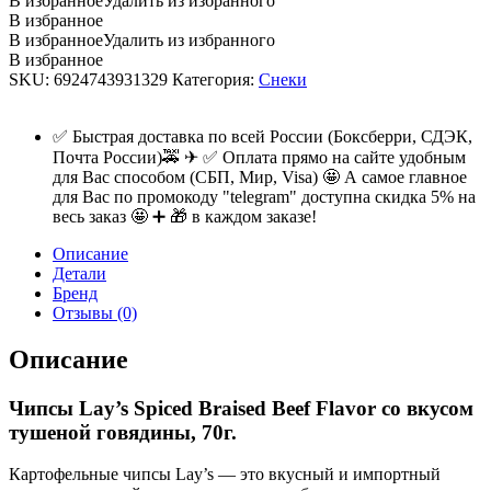
В избранное
Удалить из избранного
В избранное
В избранное
Удалить из избранного
В избранное
SKU:
6924743931329
Категория:
Снеки
✅ Быстрая доставка по всей России (Боксберри, СДЭК,
Почта России)🚕 ✈ ✅ Оплата прямо на сайте удобным
для Вас способом (СБП, Мир, Visa) 🤩 А самое главное
для Вас по промокоду "telegram" доступна скидка 5% на
весь заказ 🤩 ➕ 🎁 в каждом заказе!
Описание
Детали
Бренд
Отзывы (0)
Описание
Чипсы Lay’s Spiced Braised Beef Flavor со вкусом
тушеной говядины, 70г.
Картофельные чипсы Lay’s — это вкусный и импортный