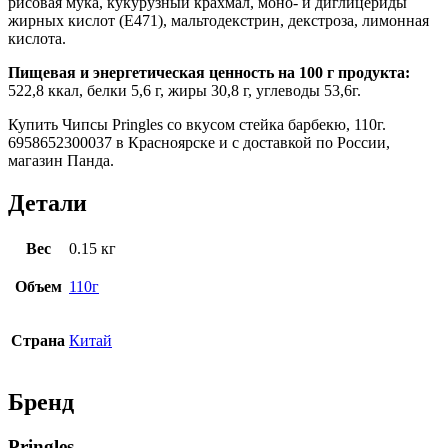
рисовая мука, кукурузный крахмал, моно- и диглицериды
жирных кислот (Е471), мальтодекстрин, декстроза, лимонная
кислота.
Пищевая и энергетическая ценность на 100 г продукта:
522,8 ккал, белки 5,6 г, жиры 30,8 г, углеводы 53,6г.
Купить Чипсы Pringles со вкусом стейка барбекю, 110г.
6958652300037 в Красноярске и с доставкой по России,
магазин Панда.
Детали
Вес
0.15 кг
Объем
110г
Страна
Китай
Бренд
Pringles