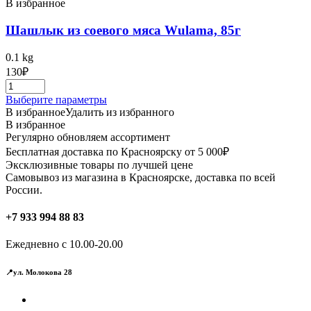
В избранное
Шашлык из соевого мяса Wulama, 85г
0.1 kg
130
₽
Этот
Выберите параметры
товар
В избранное
Удалить из избранного
имеет
В избранное
несколько
Регулярно обновляем ассортимент
вариаций.
Бесплатная доставка по Красноярску от 5 000₽
Опции
Эксклюзивные товары по лучшей цене
можно
Самовывоз из магазина в Красноярске, доставка по всей
выбрать
России.
на
странице
+7 933 994 88 83
товара.
Ежедневно с 10.00-20.00
📍ул. Молокова 28