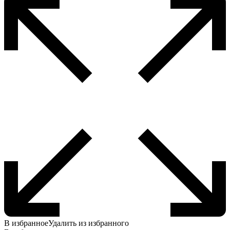
Опции
можно
выбрать
на
странице
товара.
В избранное
Удалить из избранного