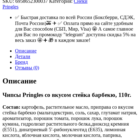
SKU:
6958652300037
Категория:
Снеки
Pringles
✅ Быстрая доставка по всей России (Боксберри, СДЭК,
Почта России)🚕 ✈ ✅ Оплата прямо на сайте удобным
для Вас способом (СБП, Мир, Visa) 🤩 А самое главное
для Вас по промокоду "telegram" доступна скидка 5% на
весь заказ 🤩 ➕ 🎁 в каждом заказе!
Описание
Детали
Бренд
Отзывы (0)
Описание
Чипсы Pringles со вкусом стейка барбекю, 110г.
Состав:
картофель, растительное масло, приправа со вкусом
стейка барбекю (мальтодекстрин, соль, сахар, глутамат натрия,
ароматизатор, порошок томата, порошок лука, порошок
кумина, гидролизат растительного белка,диоксид кремния
(Е551), динатриевый 5′-рибонуклеотид (Е635), лимонная
кислота, яблочная кислота, молочная кислота, паприка,