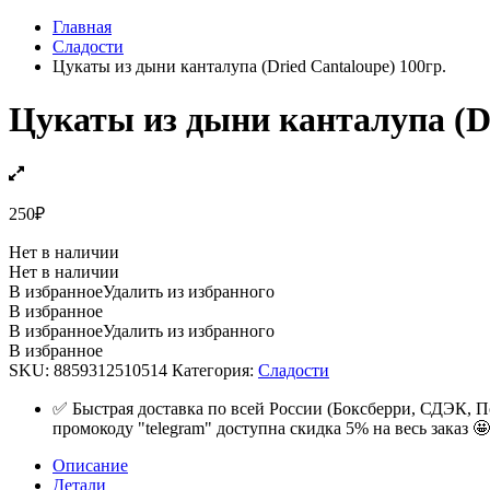
Главная
Сладости
Цукаты из дыни канталупа (Dried Cantaloupe) 100гр.
Цукаты из дыни канталупа (Dr
250
₽
Нет в наличии
Нет в наличии
В избранное
Удалить из избранного
В избранное
В избранное
Удалить из избранного
В избранное
SKU:
8859312510514
Категория:
Сладости
✅ Быстрая доставка по всей России (Боксберри, СДЭК, П
промокоду "telegram" доступна скидка 5% на весь заказ 🤩
Описание
Детали