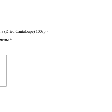
 (Dried Cantaloupe) 100гр.»
ечены
*