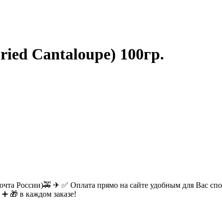
ied Cantaloupe) 100гр.
очта России)🚕 ✈ ✅ Оплата прямо на сайте удобным для Вас спос
 ➕ 🎁 в каждом заказе!