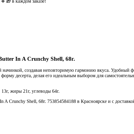
 ➕ 🎁 в каждом заказе!
tter In A Crunchy Shell, 68г.
й начинкой, создавая неповторимую гармонию вкуса. Удобный ф
и форму десерта, делая его идеальным выбором для самостоятель
13г, жиры 21г, углеводы 64г.
In A Crunchy Shell, 68г. 753854584188 в Красноярске и с доставк