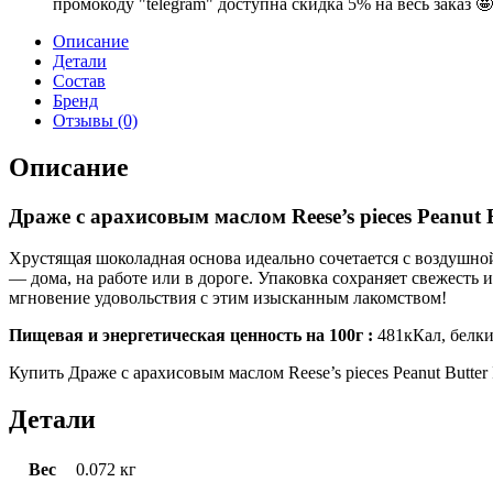
промокоду "telegram" доступна скидка 5% на весь заказ 🤩
Shell,
68г.
Описание
quantity
Детали
Состав
Бренд
Отзывы (0)
Описание
Драже с арахисовым маслом Reese’s pieces Peanut Bu
Хрустящая шоколадная основа идеально сочетается с воздушно
— дома, на работе или в дороге. Упаковка сохраняет свежесть 
мгновение удовольствия с этим изысканным лакомством!
Пищевая и энергетическая ценность на 100г :
481кКал, белки 
Купить Драже с арахисовым маслом Reese’s pieces Peanut Butter 
Детали
Вес
0.072 кг