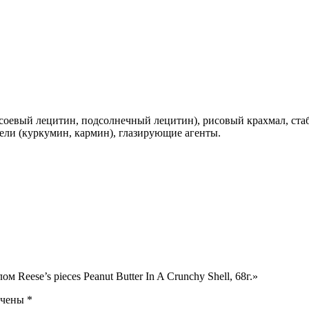
 (соевый лецитин, подсолнечный лецитин), рисовый крахмал, ста
тели (куркумин, кармин), глазирующие агенты.
Reese’s pieces Peanut Butter In A Crunchy Shell, 68г.»
ечены
*