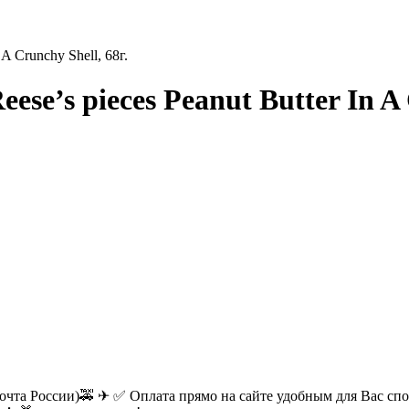
A Crunchy Shell, 68г.
e’s pieces Peanut Butter In A C
очта России)🚕 ✈ ✅ Оплата прямо на сайте удобным для Вас спос