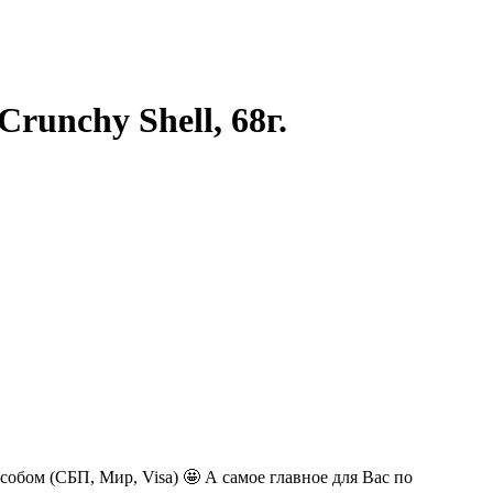
runchy Shell, 68г.
обом (СБП, Мир, Visa) 🤩 А самое главное для Вас по