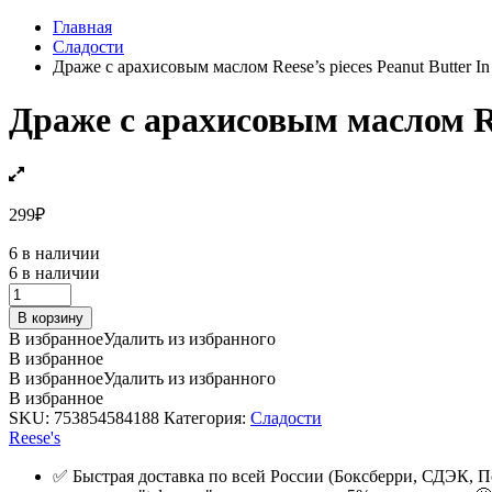
Главная
Сладости
Драже с арахисовым маслом Reese’s pieces Peanut Butter In 
Драже с арахисовым маслом Rees
299
₽
6 в наличии
6 в наличии
Драже
с
В корзину
арахисовым
В избранное
Удалить из избранного
маслом
В избранное
Reese's
В избранное
Удалить из избранного
pieces
В избранное
Peanut
SKU:
753854584188
Категория:
Сладости
Butter
Reese's
In
A
✅ Быстрая доставка по всей России (Боксберри, СДЭК, П
Crunchy