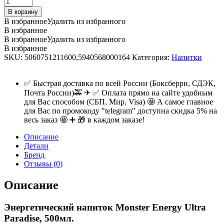
напиток
В корзину
Monster
В избранное
Удалить из избранного
Energy
В избранное
Ultra
В избранное
Удалить из избранного
Paradise,
В избранное
500мл.
SKU:
5060751211600,5940568000164
Категория:
Напитки
quantity
✅ Быстрая доставка по всей России (Боксберри, СДЭК,
Почта России)🚕 ✈ ✅ Оплата прямо на сайте удобным
для Вас способом (СБП, Мир, Visa) 🤩 А самое главное
для Вас по промокоду "telegram" доступна скидка 5% на
весь заказ 🤩 ➕ 🎁 в каждом заказе!
Описание
Детали
Бренд
Отзывы (0)
Описание
Энергетический напиток Monster Energy Ultra
Paradise, 500мл.