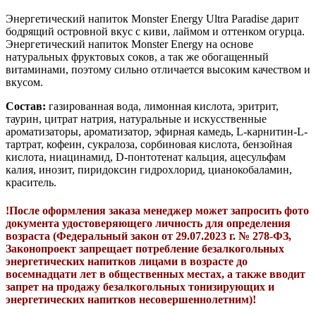
Энергетический напиток Monster Energy Ultra Paradise дарит
бодрящий островной вкус с киви, лаймом и оттенком огурца.
Энергетический напиток Monster Energy на основе
натуральных фруктовых соков, а так же обогащенный
витаминами, поэтому сильно отличается высоким качеством и
вкусом.
Состав:
газированная вода, лимонная кислота, эритрит,
таурин, цитрат натрия, натуральные и искусственные
ароматизаторы, ароматизатор, эфирная камедь, L-карнитин-L-
тартрат, кофеин, сукралоза, сорбиновая кислота, бензойная
кислота, ниацинамид, D-понтотенат кальция, ацесульфам
калия, инозит, пиридоксин гидрохлорид, цианокобаламин,
краситель.
!После оформления заказа менеджер может запросить фото
документа удостоверяющего личность для определения
возраста (Федеральный закон от 29.07.2023 г. № 278-ФЗ,
Законопроект запрещает потребление безалкогольных
энергетических напитков лицами в возрасте до
восемнадцати лет в общественных местах, а также вводит
запрет на продажу безалкогольных тонизирующих и
энергетических напитков несовершеннолетним)!