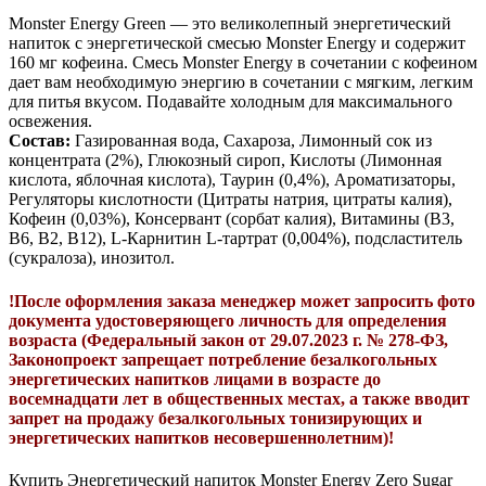
Monster Energy Green — это великолепный энергетический
напиток с энергетической смесью Monster Energy и содержит
160 мг кофеина. Смесь Monster Energy в сочетании с кофеином
дает вам необходимую энергию в сочетании с мягким, легким
для питья вкусом. Подавайте холодным для максимального
освежения.
Состав:
Газированная вода, Сахароза, Лимонный сок из
концентрата (2%), Глюкозный сироп, Кислоты (Лимонная
кислота, яблочная кислота), Таурин (0,4%), Ароматизаторы,
Регуляторы кислотности (Цитраты натрия, цитраты калия),
Кофеин (0,03%), Консервант (сорбат калия), Витамины (В3,
В6, В2, В12), L-Карнитин L-тартрат (0,004%), подсластитель
(сукралоза), инозитол.
!После оформления заказа менеджер может запросить фото
документа удостоверяющего личность для определения
возраста (Федеральный закон от 29.07.2023 г. № 278-ФЗ,
Законопроект запрещает потребление безалкогольных
энергетических напитков лицами в возрасте до
восемнадцати лет в общественных местах, а также вводит
запрет на продажу безалкогольных тонизирующих и
энергетических напитков несовершеннолетним)!
Купить Энергетический напиток Monster Energy Zero Sugar