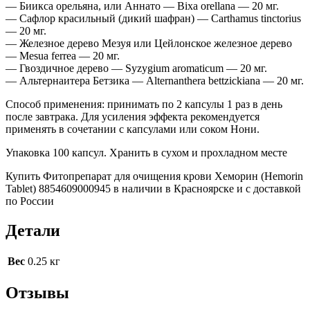
— Биикса орельяна, или Аннато — Bixa orellаna — 20 мг.
— Сафлор красильный (дикий шафран) — Carthamus tinctorius
— 20 мг.
— Железное дерево Мезуя или Цейлонское железное дерево
— Mesua ferrea — 20 мг.
— Гвоздичное дерево — Syzygium aromaticum — 20 мг.
— Альтернаитера Бетзика — Alternanthera bettzickiana — 20 мг.
Способ применения: принимать по 2 капсулы 1 раз в день
после завтрака. Для усиления эффекта рекомендуется
применять в сочетании с капсулами или соком Нони.
Упаковка 100 капсул. Хранить в сухом и прохладном месте
Купить Фитопрепарат для очищения крови Хеморин (Hemorin
Tablet) 8854609000945 в наличии в Красноярске и с доставкой
по России
Детали
Вес
0.25 кг
Отзывы