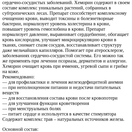
сердечно-сосудистых заболеваний. Хеморин содержит в своем
составе комплекс уникальных растений, собранных в
субтропических лесах. Препарат способствует комплексному
очищению крови, выводит токсины и болезнетворные
бактерии, нормализует уровень холестерина в крови,
повышает уровень гемоглобина в крови. Препарат
нормализует давление, выравнивает сердцебиение, обогащает
кровь кислородом, улучшает микроциркуляцию крови в
тканях, снимает спазм сосудов, восстанавливает структуру
даже мельчайших капилляров. Помогает при атеросклерозе,
заболеваниях сердечно-сосудистой системы. Его можно так
же применять при лечении псориаза, дерматитов и аллергии.
Хеморин очищает кровь при ячменях, угревой сыпи и грибке
на коже.
Рекомендовано:
— для профилактики и лечения железодефицитной анемии
— при неполноценном питании и недостачи питательных
веществ
— для восстановления состава крови после кровопотери
— для улучшения функции кроветворения
— при менструальных болях
— питает сердце и используется в качестве стимулятора
Содержит комплекс трав – натуральных источников железа.
Основной состав: