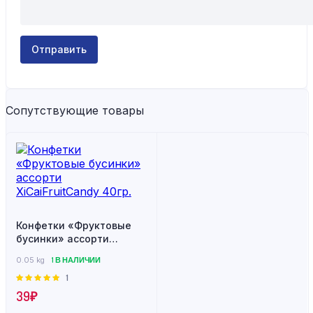
Сопутствующие товары
Конфетки «Фруктовые
бусинки» ассорти
XiCaiFruitCandy 40гр.
0.05 kg
1 В НАЛИЧИИ
1
Оценка
5.00
из 5
39
₽