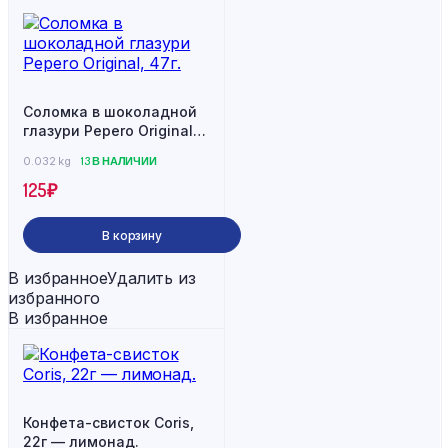
Соломка в шоколадной
глазури Pepero Original,
47г.
0.032 kg
13 В НАЛИЧИИ
125
₽
В корзину
В избранное
Удалить из
избранного
В избранное
Конфета-свисток Coris,
22г — лимонад.