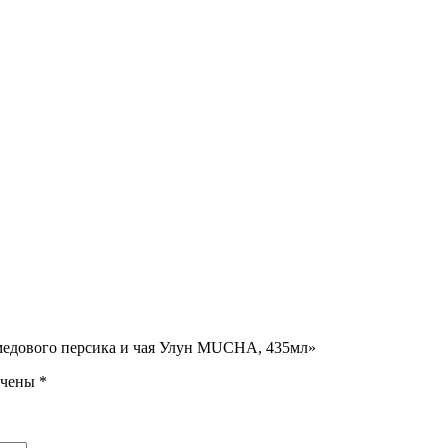
 медового персика и чая Улун MUCHA, 435мл»
ечены
*