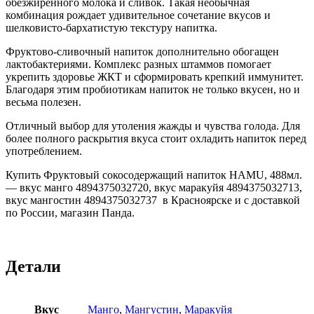
обезжиренного молока и сливок. Такая необычная
комбинация рождает удивительное сочетание вкусов и
шелковисто-бархатистую текстуру напитка.
Фруктово-сливочный напиток дополнительно обогащен
лактобактериями. Комплекс разных штаммов помогает
укрепить здоровье ЖКТ и сформировать крепкий иммунитет.
Благодаря этим пробиотикам напиток не только вкусен, но и
весьма полезен.
Отличный выбор для утоления жажды и чувства голода. Для
более полного раскрытия вкуса стоит охладить напиток перед
употреблением.
Купить Фруктовый сокосодержащий напиток HAMU, 488мл.
— вкус манго 4894375032720, вкус маракуйя 4894375032713,
вкус мангостин 4894375032737 в Красноярске и с доставкой
по России, магазин Панда.
Детали
Вкус
Манго
,
Мангустин
,
Маракуйя