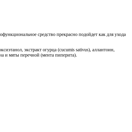
функциональное средство прекрасно подойдет как для ухода
сиэтанол, экстракт огурца (cucumis sativus), аллантоин,
на и мяты перечной (мента пиперита).