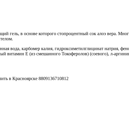
 гель, в основе которого стопроцентный сок алоэ вера. Много
 телом.
анная вода, карбомер калия, гидроксиметилглицинат натрия, фенок
ый витамин Е (из смешанного Токоферолов) (соевого), л-аргини
 купить в Красноярске 8809136710812