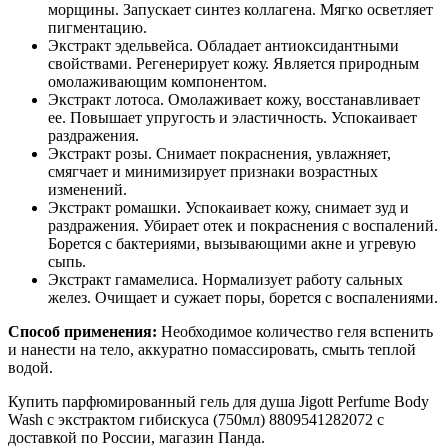
морщины. Запускает синтез коллагена. Мягко осветляет
пигментацию.
Экстракт эдельвейса.
Обладает антиоксидантными
свойствами. Регенерирует кожу. Является природным
омолаживающим компонентом.
Экстракт лотоса.
Омолаживает кожу, восстанавливает
ее. Повышает упругость и эластичность. Успокаивает
раздражения.
Экстракт розы.
Снимает покраснения, увлажняет,
смягчает и минимизирует признаки возрастных
изменений.
Экстракт ромашки.
Успокаивает кожу, снимает зуд и
раздражения. Убирает отек и покраснения с воспалений.
Борется с бактериями, вызывающими акне и угревую
сыпь.
Экстракт гамамелиса.
Нормализует работу сальных
желез. Очищает и сужает поры, борется с воспалениями.
Способ применения:
Необходимое количество геля вспенить
и нанести на тело, аккуратно помассировать, смыть теплой
водой.
Купить парфюмированный гель для душа
Jigott Perfume Body
Wash
с экстрактом гибискуса (750мл) 8809541282072 с
доставкой по России, магазин Панда.