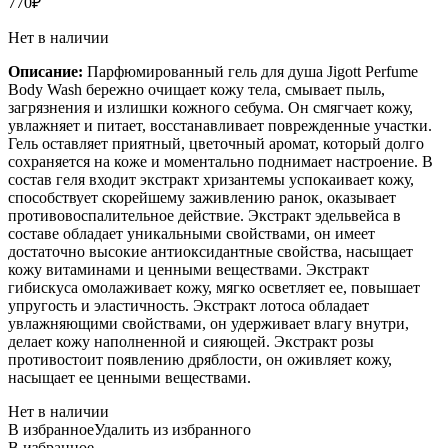
770
₽
Нет в наличии
Описание:
Парфюмированный гель для душа
Jigott Perfume
Body Wash
бережно очищает кожу тела, смывает пыль,
загрязнения и излишки кожного себума. Он смягчает кожу,
увлажняет и питает, восстанавливает поврежденные участки.
Гель оставляет приятный, цветочный аромат, который долго
сохраняется на коже и моментально поднимает настроение. В
состав геля входит экстракт хризантемы успокаивает кожу,
способствует скорейшему заживлению ранок, оказывает
противовоспалительное действие. Экстракт эдельвейса в
составе обладает уникальными свойствами, он имеет
достаточно высокие антиоксидантные свойства, насыщает
кожу витаминами и ценными веществами. Экстракт
гибискуса омолаживает кожу, мягко осветляет ее, повышает
упругость и эластичность. Экстракт лотоса обладает
увлажняющими свойствами, он удерживает влагу внутри,
делает кожу наполненной и сияющей. Экстракт розы
противостоит появлению дряблости, он оживляет кожу,
насыщает ее ценными веществами.
Нет в наличии
В избранное
Удалить из избранного
В избранное