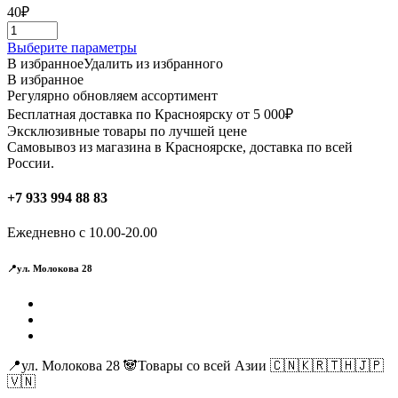
40
₽
Этот
Выберите параметры
товар
В избранное
Удалить из избранного
имеет
В избранное
несколько
Регулярно обновляем ассортимент
вариаций.
Бесплатная доставка по Красноярску от 5 000₽
Опции
Эксклюзивные товары по лучшей цене
можно
Самовывоз из магазина в Красноярске, доставка по всей
выбрать
России.
на
странице
+7 933 994 88 83
товара.
Ежедневно с 10.00-20.00
📍ул. Молокова 28
📍ул. Молокова 28 🐼Товары со всей Азии 🇨🇳🇰🇷🇹🇭🇯🇵
🇻🇳