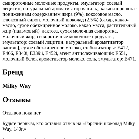
сывороточные молочные продукты, эмульгатор: соевый
лецитин, натуральный ароматизатор ваниль], какао-порошок с
пониженным содержанием жира (9%), кокосовое масло,
глюкозный сироп, молочный шоколад (2,5%) (сахар, какао-
масло, сухое обезжиренное молоко, какао-масса, растительный
жир (пальмовый), лактоза, сухая молочная сыворотка,
молочный жир, сывороточные молочные продукты,
эмульгатор: соевый лецитин, натуральный ароматизатор
ваниль], сухое обезжиренное молоко, стабилизаторы: Е412,
Е466, E340i, E339ii, Е452і, агент антислеживающий: Е551,
молочный белок ароматизатор молоко, соль, эмульгатор: Е471.
Бренд
Milky Way
Отзывы
Отзывов пока нет.
Будьте первым, кто оставил отзыв на «Горячий шоколад Milky
Way, 140г.»