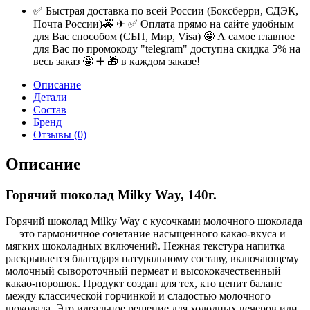
✅ Быстрая доставка по всей России (Боксберри, СДЭК,
Почта России)🚕 ✈ ✅ Оплата прямо на сайте удобным
для Вас способом (СБП, Мир, Visa) 🤩 А самое главное
для Вас по промокоду "telegram" доступна скидка 5% на
весь заказ 🤩 ➕ 🎁 в каждом заказе!
Описание
Детали
Состав
Бренд
Отзывы (0)
Описание
Горячий шоколад Milky Way, 140г.
Горячий шоколад Milky Way с кусочками молочного шоколада
— это гармоничное сочетание насыщенного какао-вкуса и
мягких шоколадных включений. Нежная текстура напитка
раскрывается благодаря натуральному составу, включающему
молочный сывороточный пермеат и высококачественный
какао-порошок. Продукт создан для тех, кто ценит баланс
между классической горчинкой и сладостью молочного
шоколада. Это идеальное решение для холодных вечеров или