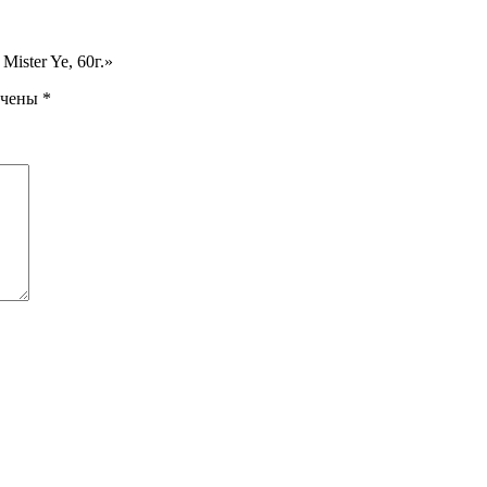
ister Ye, 60г.»
ечены
*