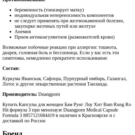
беременность (тонизирует матку)
индивидуальная непереносимость компонентов
не следует применять при желчнокаменной болезни,
закупорке желчных путей или желтухе
Анемия
Прием антикоагулянтнов (разжижителей крови)
Возможные побочные реакции при аллергии: тошнота,
диарея, головная боль и бессонница. Если у вас есть эти
симптомы, немедленно прекратите использование
Состав:
Куркума Яванская, Сафлора, Пурпурный имбирь, Галангал,
Лотос и другие лекарственные растения Таиланда.
Производитель:
Duangporn
Купить Капсулы для женщин Бам Рунг Лоу Хит Bam Rung Ro
Hit формула 3 при менопаузе Duangporn Medical Capsule
Formula 3 8857121684419 в наличии в Красноярске и с
доставкой по России
Бренд