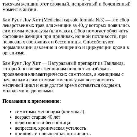
тысячам женщин этот сложный, неприятный и болезненный
момент в жизни.
Бам Рунг Лоу Хит (Medicinal capsule formula №3) — это сбор
лекарственных трав для женщин за 40, у которых появились
симптомы менопаузы (климакса). Сбор помогает облегчить
состояние женщин при приливах, ночной потливости, при
нервозных состояниях и бессонницы. Способствуют
нормализации давления и очищению и циркуляции крови в
организме.
Бам Рунг Лоу Хит — Натуральный препарат из Таиланда,
который позволяет женщинам полностью избежать
проявления климактерических симптомов, а женщинам с
начальными симптомами «менопаузы» восстановить
месячный цикл и еще долгое время оставаться бодрыми,
молодыми и здоровыми.
Показания к применению:
симптомы менопаузы (климакса)
возраст старше 40 лет
нервозность и бессонница
депрессия, хроническая усталость
приливы и повышенная потливость