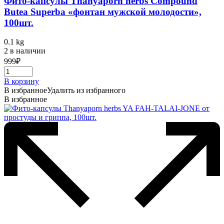
Фито-капсулы Thanyaporn herbs Compound
Butea Superba «фонтан мужской молодости»,
100шт.
0.1 kg
2 в наличии
999
₽
В корзину
В избранное
Удалить из избранного
В избранное