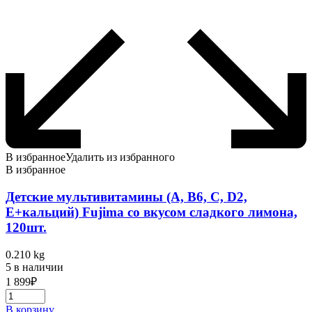
В избранное
Удалить из избранного
В избранное
Детские мультивитамины (A, B6, C, D2,
E+кальций) Fujima со вкусом сладкого лимона,
120шт.
0.210 kg
5 в наличии
1 899
₽
В корзину