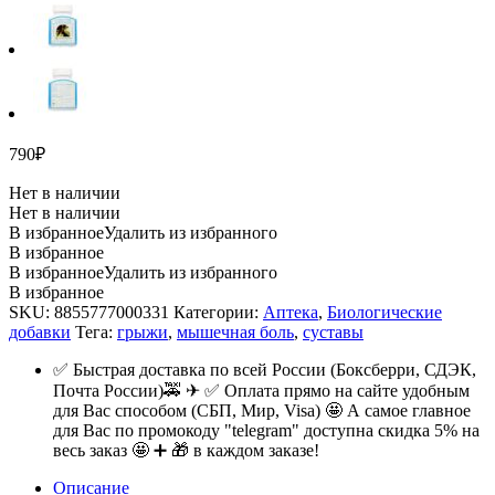
790
₽
Нет в наличии
Нет в наличии
В избранное
Удалить из избранного
В избранное
В избранное
Удалить из избранного
В избранное
SKU:
8855777000331
Категории:
Аптека
,
Биологические
добавки
Тега:
грыжи
,
мышечная боль
,
суставы
✅ Быстрая доставка по всей России (Боксберри, СДЭК,
Почта России)🚕 ✈ ✅ Оплата прямо на сайте удобным
для Вас способом (СБП, Мир, Visa) 🤩 А самое главное
для Вас по промокоду "telegram" доступна скидка 5% на
весь заказ 🤩 ➕ 🎁 в каждом заказе!
Описание