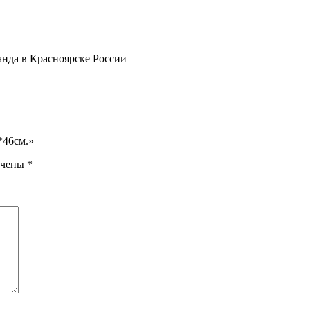
анда в Красноярске России
*46см.»
ечены
*