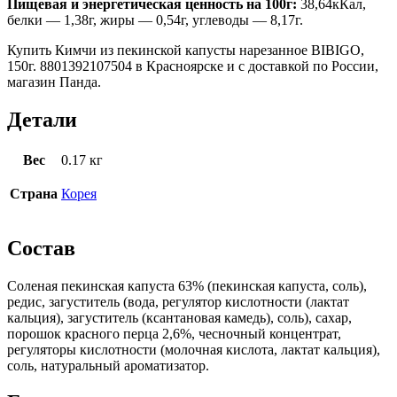
Пищевая и энергетическая ценность на 100г:
38,64кКал,
белки — 1,38г, жиры — 0,54г, углеводы — 8,17г.
Купить Кимчи из пекинской капусты нарезанное BIBIGO,
150г. 8801392107504 в Красноярске и с доставкой по России,
магазин Панда.
Детали
Вес
0.17 кг
Страна
Корея
Состав
Cоленая пекинская капуста 63% (пекинская капуста, соль),
редис, загуститель (вода, регулятор кислотности (лактат
кальция), загуститель (ксантановая камедь), соль), сахар,
порошок красного перца 2,6%, чесночный концентрат,
регуляторы кислотности (молочная кислота, лактат кальция),
соль, натуральный ароматизатор.