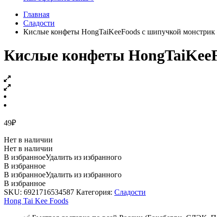
Главная
Сладости
Кислые конфеты HongTaiKeeFoods с шипучкой монстрик —
Кислые конфеты HongTaiKeeFo
49
₽
Нет в наличии
Нет в наличии
В избранное
Удалить из избранного
В избранное
В избранное
Удалить из избранного
В избранное
SKU:
6921716534587
Категория:
Сладости
Hong Tai Kee Foods