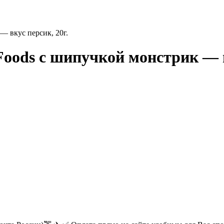
 вкус персик, 20г.
ods с шипучкой монстрик — вк