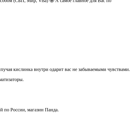
обом (СБП, Мир, Visa) 🤩 А самое главное для Вас по
ипучая кислинка внутри одарит вас не забываемыми чувствами.
оматизаторы
.
й по России, магазин Панда.