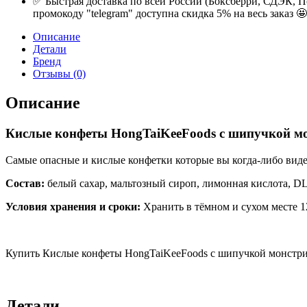
✅ Быстрая доставка по всей России (Боксберри, СДЭК, П
промокоду "telegram" доступна скидка 5% на весь заказ 🤩
Описание
Детали
Бренд
Отзывы (0)
Описание
Кислые конфеты HongTaiKeeFoods с шипучкой мон
Самые опасные и кислые конфетки которые вы когда-либо виде
Состав:
белый сахар, мальтозный сироп, лимонная кислота, D
Условия хранения и сроки:
Хранить в тёмном и сухом месте 1
Купить Кислые конфеты HongTaiKeeFoods с шипучкой монстрик 
Детали