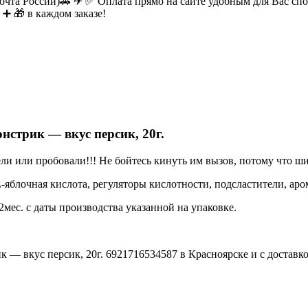
очта России)🚕 ✈ ✅ Оплата прямо на сайте удобным для Вас спос
 ➕ 🎁 в каждом заказе!
стрик — вкус персик, 20г.
ли или пробовали!!! Не бойтесь кинуть им вызов, потому что ш
L-яблочная кислота,
регуляторы кислотности, подсластители, ар
2мес. с даты производства указанной на упаковке.
— вкус персик, 20г. 6921716534587 в Красноярске и с доставко