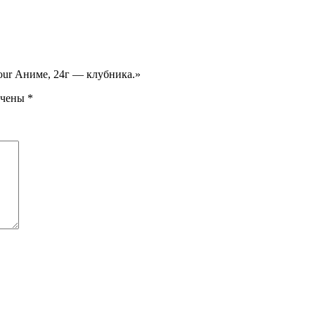
our Аниме, 24г — клубника.»
ечены
*