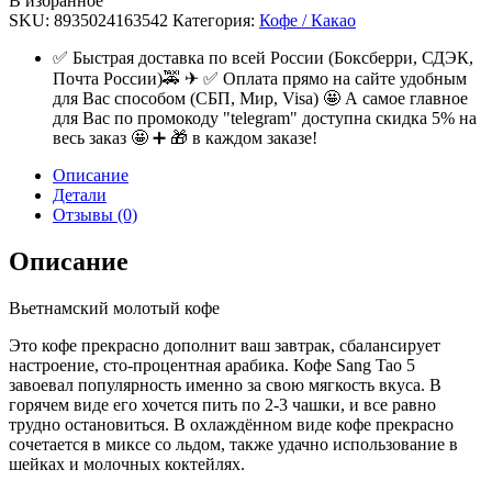
В избранное
SKU:
8935024163542
Категория:
Кофе / Какао
✅ Быстрая доставка по всей России (Боксберри, СДЭК,
Почта России)🚕 ✈ ✅ Оплата прямо на сайте удобным
для Вас способом (СБП, Мир, Visa) 🤩 А самое главное
для Вас по промокоду "telegram" доступна скидка 5% на
весь заказ 🤩 ➕ 🎁 в каждом заказе!
Описание
Детали
Отзывы (0)
Описание
Вьетнамский молотый кофе
Это кофе прекрасно дополнит ваш завтрак, сбалансирует
настроение, сто-процентная арабика. Кофе Sang Tao 5
завоевал популярность именно за свою мягкость вкуса. В
горячем виде его хочется пить по 2-3 чашки, и все равно
трудно остановиться. В охлаждённом виде кофе прекрасно
сочетается в миксе со льдом, также удачно использование в
шейках и молочных коктейлях.