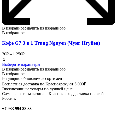
В избранное
Удалить из избранного
В избранное
Кофе G7 3 в 1 Trung Nguyen (Чунг Нгуйен)
Диапазон
30
₽
–
1 250
₽
цен:
30₽
Этот
Выберите параметры
–
товар
В избранное
Удалить из избранного
1
имеет
В избранное
250₽
несколько
Регулярно обновляем ассортимент
вариаций.
Бесплатная доставка по Красноярску от 5 000₽
Опции
Эксклюзивные товары по лучшей цене
можно
Самовывоз из магазина в Красноярске, доставка по всей
выбрать
России.
на
странице
+7 933 994 88 83
товара.