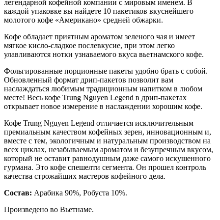
легендарной кофейной компании с мировым именем. В
каждой упаковке вы найдете 10 пакетиков вкуснейшего
молотого кофе «Американо» средней обжарки.
Кофе обладает приятным ароматом зеленого чая и имеет
мягкое кисло-сладкое послевкусие, при этом легко
улавливаются нотки узнаваемого вкуса вьетнамского кофе.
Фольгированные порционные пакеты удобно брать с собой.
Обновленный формат дрип-пакетов позволит вам
наслаждаться любимым традиционным напитком в любом
месте! Весь кофе Trung Nguyen Legend в дрип-пакетах
открывает новое измерение в наслаждении хорошим кофе.
Кофе Trung Nguyen Legend отличается исключительным
премиальным качеством кофейных зерен, инновационным и,
вместе с тем, экологичным и натуральным производством на
всех циклах, незабываемым ароматом и безупречным вкусом,
который не оставит равнодушным даже самого искушенного
гурмана. Это кофе спешелти сегмента. Он прошел контроль
качества строжайших мастеров кофейного дела.
Состав:
Арабика 90%, Робуста 10%.
Произведено во Вьетнаме.