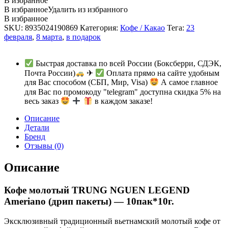
В избранное
В избранное
Удалить из избранного
В избранное
SKU:
8935024190869
Категория:
Кофе / Какао
Тега:
23
февраля
,
8 марта
,
в подарок
Быстрая доставка по всей России (Боксберри, СДЭК,
Почта России)
✈
Оплата прямо на сайте удобным
для Вас способом (СБП, Мир, Visa)
А самое главное
для Вас по промокоду "telegram" доступна скидка 5% на
весь заказ
в каждом заказе!
Описание
Детали
Бренд
Отзывы (0)
Описание
Кофе молотый TRUNG NGUEN LEGEND
Ameriano (дрип пакеты) — 10пак*10г.
Эксклюзивный традиционный вьетнамский молотый кофе от