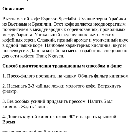
Описание:
Вьетнамский кофе Espresso Specialist. Лучшие зерна Арабики
из Вьетнама и Бразилии. Этот кофе является неоднократным
победителем в международных соревнованиях, проводимых
между бариста. Уникальный вкус лучших вьетнамских
кофейных зерен. Сладкий, пряный аромат и утонченный вкус
в одной чашке кофе. Наиболее характерны: кислинка, вкус и
послевкусие. Данная кофейная смесь разработана специально
для сети кофеен Trung Nguyen.
Способ приготовления традиционным способом в фине:
1. Пресс-фильтр поставить на чашку. Облить фильтр кипятком.
2. Насыпать 2-3 чайные ложки молотого кофе. Встряхнуть
фильтр.
3. Без особых усилий придавить прессом. Налить 5 мл
кипятка. Ждать 1 мин.
4. Долить крутой кипяток около 90º и накрыть крышкой.
Время
заваривания от 6 до 8-ми минут.