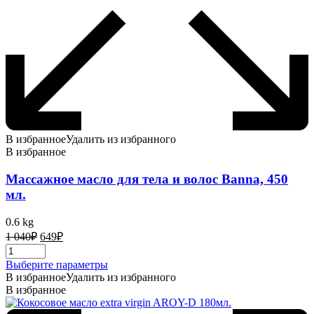
В избранное
Удалить из избранного
В избранное
Массажное масло для тела и волос Banna, 450
мл.
0.6 kg
Первоначальная
Текущая
1 040
₽
649
₽
цена
цена:
составляла
649₽.
Этот
Выберите параметры
1
товар
В избранное
Удалить из избранного
040₽.
имеет
В избранное
несколько