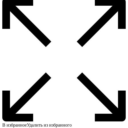
вариаций.
Опции
можно
выбрать
на
странице
товара.
В избранное
Удалить из избранного