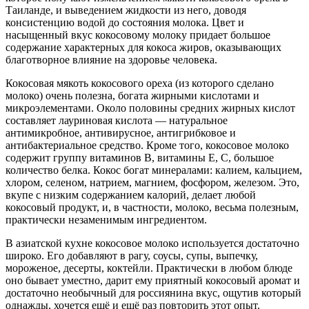
Таиланде, и выведением жидкости из него, доводя
консистенцию водой до состояния молока. Цвет и
насыщенный вкус кокосовому молоку придает большое
содержание характерных для кокоса жиров, оказывающих
благотворное влияние на здоровье человека.
Кокосовая мякоть кокосового ореха (из которого сделано
молоко) очень полезна, богата жирными кислотами и
микроэлементами. Около половины средних жирных кислот
составляет лауриновая кислота — натуральное
антимикробное, антивирусное, антигрибковое и
антибактериальное средство. Кроме того, кокосовое молоко
содержит группу витаминов B, витамины E, C, большое
количество белка. Кокос богат минералами: калием, кальцием,
хлором, селеном, натрием, магнием, фосфором, железом. Это,
вкупе с низким содержанием калорий, делает любой
кокосовый продукт, и, в частности, молоко, весьма полезным,
практически незаменимым ингредиентом.
В азиатской кухне кокосовое молоко используется достаточно
широко. Его добавляют в рагу, соусы, супы, выпечку,
мороженое, десерты, коктейли. Практически в любом блюде
оно бывает уместно, дарит ему приятный кокосовый аромат и
достаточно необычный для россиянина вкус, ощутив который
однажды, хочется ещё и ещё раз повторить этот опыт.