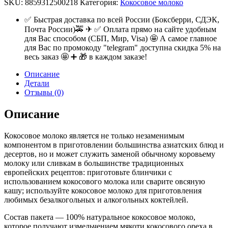
SKU:
8859312500218
Категория:
Кокосовое молоко
✅ Быстрая доставка по всей России (Боксберри, СДЭК,
Почта России)🚕 ✈ ✅ Оплата прямо на сайте удобным
для Вас способом (СБП, Мир, Visa) 🤩 А самое главное
для Вас по промокоду "telegram" доступна скидка 5% на
весь заказ 🤩 ➕ 🎁 в каждом заказе!
Описание
Детали
Отзывы (0)
Описание
Кокосовое молоко является не только незаменимым
компонентом в приготовлении большинства азиатских блюд и
десертов, но и может служить заменой обычному коровьему
молоку или сливкам в большинстве традиционных
европейских рецептов: приготовьте блинчики с
использованием кокосового молока или сварите овсяную
кашу; используйте кокосовое молоко для приготовления
любимых безалкогольных и алкогольных коктейлей.
Состав пакета — 100% натуральное кокосовое молоко,
которое получают измельчением мякоти кокосового ореха в