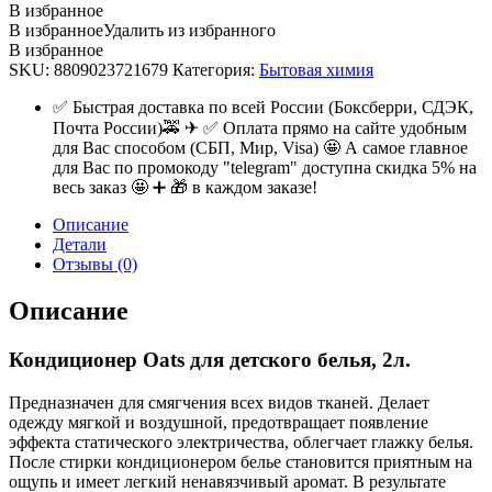
детского
В избранное
белья,
В избранное
Удалить из избранного
2л.
В избранное
quantity
SKU:
8809023721679
Категория:
Бытовая химия
✅ Быстрая доставка по всей России (Боксберри, СДЭК,
Почта России)🚕 ✈ ✅ Оплата прямо на сайте удобным
для Вас способом (СБП, Мир, Visa) 🤩 А самое главное
для Вас по промокоду "telegram" доступна скидка 5% на
весь заказ 🤩 ➕ 🎁 в каждом заказе!
Описание
Детали
Отзывы (0)
Описание
Кондиционер Oats для детского белья, 2л.
Предназначен для смягчения всех видов тканей. Делает
одежду мягкой и воздушной, предотвращает появление
эффекта статического электричества, облегчает глажку белья.
После стирки кондиционером белье становится приятным на
ощупь и имеет легкий ненавязчивый аромат. В результате