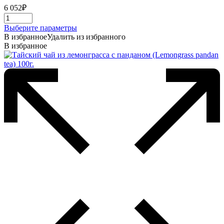
6 052
₽
Этот
Выберите параметры
товар
В избранное
Удалить из избранного
имеет
В избранное
несколько
вариаций.
Опции
можно
выбрать
на
странице
товара.