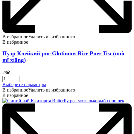
В избранное
Удалить из избранного
В избранное
Пуэр Клейкий рис Glutinous Rice Puer Tea (nuò
mǐ xiāng)
29
₽
Этот
Выберите параметры
товар
В избранное
Удалить из избранного
имеет
В избранное
несколько
вариаций.
Опции
можно
выбрать
на
странице