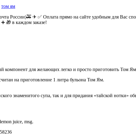
:
том ям
очта России)🚕 ✈ ✅ Оплата прямо на сайте удобным для Вас спос
 ➕ 🎁 в каждом заказе!
й компонент для желающих легко и просто приготовить Том Ям 
считан на приготовление 1 литра бульона Том Ям.
ского знаменитого супа, так и для придания «тайской нотки» о
, lemon juice, msg.
058236