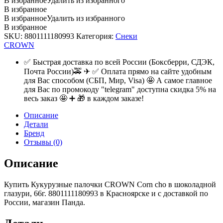
В избранное
Удалить из избранного
В избранное
В избранное
Удалить из избранного
В избранное
SKU:
8801111180993
Категория:
Снеки
CROWN
✅ Быстрая доставка по всей России (Боксберри, СДЭК,
Почта России)🚕 ✈ ✅ Оплата прямо на сайте удобным
для Вас способом (СБП, Мир, Visa) 🤩 А самое главное
для Вас по промокоду "telegram" доступна скидка 5% на
весь заказ 🤩 ➕ 🎁 в каждом заказе!
Описание
Детали
Бренд
Отзывы (0)
Описание
Купить Кукурузные палочки CROWN Corn cho в шоколадной
глазури, 66г. 8801111180993 в Красноярске и с доставкой по
России, магазин Панда.