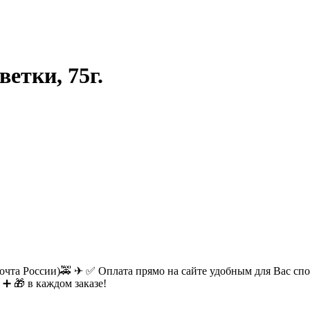
етки, 75г.
очта России)🚕 ✈ ✅ Оплата прямо на сайте удобным для Вас спос
 ➕ 🎁 в каждом заказе!