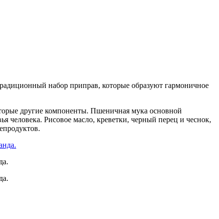
 традиционный набор приправ, которые образуют гармоничное
екоторые другие компоненты. Пшеничная мука основной
я человека. Рисовое масло, креветки, черный перец и чеснок,
епродуктов.
да.
да.