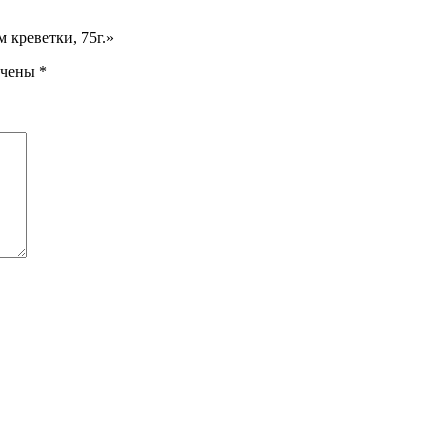
 креветки, 75г.»
ечены
*