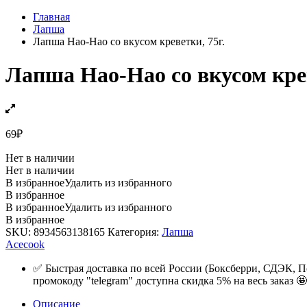
Главная
Лапша
Лапша Hao-Hao со вкусом креветки, 75г.
Лапша Hao-Hao со вкусом крев
69
₽
Нет в наличии
Нет в наличии
В избранное
Удалить из избранного
В избранное
В избранное
Удалить из избранного
В избранное
SKU:
8934563138165
Категория:
Лапша
Acecook
✅ Быстрая доставка по всей России (Боксберри, СДЭК, П
промокоду "telegram" доступна скидка 5% на весь заказ 🤩
Описание