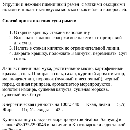
Упругий и нежный пшеничный рамен с мягкими овощными
нотами и пикантным вкусом морского коктейля и водорослей.
Способ приготовления супа рамен:
Открыть крышку стакана наполовину.
Высыпать к лапше содержимое пакетика с приправой
для супа.
Налить в стакан кипяток до ограничительной линии.
Закрыть крышку, подождать 3 минуты, перемешать. Суп
готов.
Лапша: пшеничная мука, растительное масло, картофельный
крахмал, соль. Приправа: соль, сахар, куриный ароматизатор,
мальтодекстрин, порошок (луковый и чесночный), черный
перец, свиная приправа, ароматизатор морепродуктов,
молотый имбирь, сушеная капуста, сушеная морковь,
сушеный лук-батун.
Энергетическая ценность на 100г.: 440 — Ккал
,
Белки —
5,7г,
Жиры —
11г,
Углеводы —
42г.
Купить лапшу со вкусом морепродуктов Seafood Samyang в
чашке 4580352290046 в наличии в Красноярске и с доставкой
по России