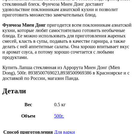
стеклянный блеск. Фунчоза Миен Донг доставит
удовольствие поклонникам азиатской кухни и позволит
приготовить множество замечательных блюд.
Фунчоза Миен Донг
пригодится всем поклонникам азиатской
кухни, которые любят самостоятельно готовить необычные
блюда. Ее можно использовать для приготовления жареных
смесей, класть в супы, подавать в качестве гарнира, а также
делать с ней аппетитные салаты. Она хорошо впитывает вкус
и аромат соуса, а потому хорошо сочетается с любыми
продуктами.
Купить Лапша стеклянная из Аррорута Миен Донг (Mien
Dong), 500г. 8938500769023,8938500969386 в Красноярске и с
доставкой по России, магазин Панда.
Детали
Вес
0.5 кг
Объем
500г.
Способ приготовления
Для варки