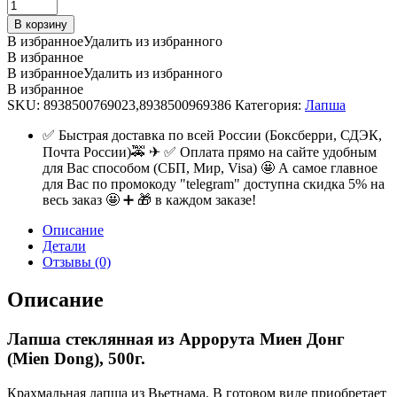
Лапша
стеклянная
В корзину
из
В избранное
Удалить из избранного
Аррорута
В избранное
Миен
В избранное
Удалить из избранного
Донг
В избранное
(Mien
SKU:
8938500769023,8938500969386
Категория:
Лапша
Dong),
500г.
✅ Быстрая доставка по всей России (Боксберри, СДЭК,
quantity
Почта России)🚕 ✈ ✅ Оплата прямо на сайте удобным
для Вас способом (СБП, Мир, Visa) 🤩 А самое главное
для Вас по промокоду "telegram" доступна скидка 5% на
весь заказ 🤩 ➕ 🎁 в каждом заказе!
Описание
Детали
Отзывы (0)
Описание
Лапша стеклянная из Аррорута Миен Донг
(Mien Dong), 500г.
Крахмальная лапша из Вьетнама. В готовом виде приобретает