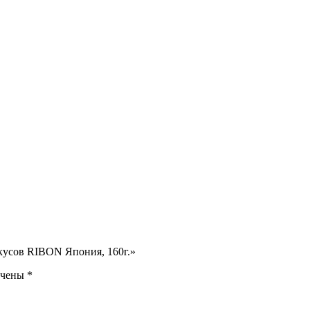
вкусов RIBON Япония, 160г.»
ечены
*