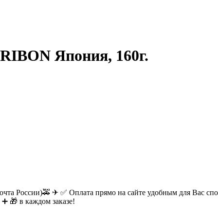
 RIBON Япония, 160г.
очта России)🚕 ✈ ✅ Оплата прямо на сайте удобным для Вас спос
 ➕ 🎁 в каждом заказе!