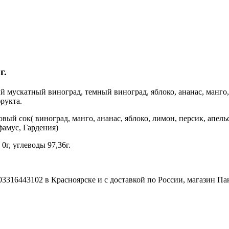
г.
лый мускатный виноград, темный виноград, яблоко, ананас, манг
рукта.
ый сок( виноград, манго, ананас, яблоко, лимон, персик, апель
фамус, Гардения)
0г, углеводы 97,36г.
3316443102 в Красноярске и с доставкой по России, магазин Па