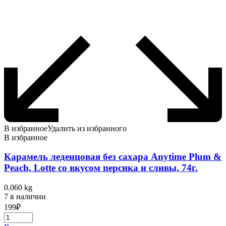
В избранное
Удалить из избранного
В избранное
Карамель леденцовая без сахара Anytime Plum &
Peach, Lotte со вкусом персика и сливы, 74г.
0.060 kg
7 в наличии
199
₽