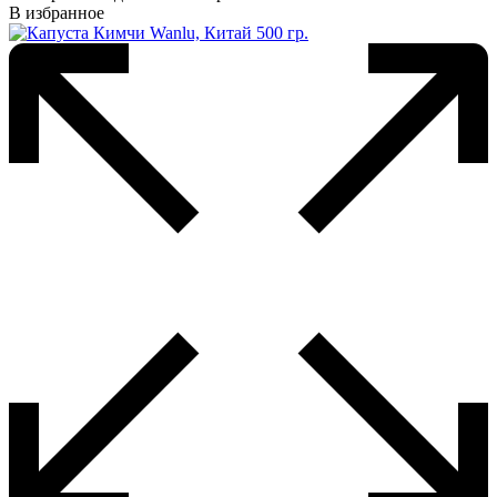
имеет
В избранное
несколько
вариаций.
Опции
можно
выбрать
на
странице
товара.