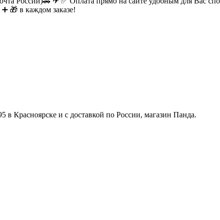
очта России)🚕 ✈ ✅ Оплата прямо на сайте удобным для Вас спос
 ➕ 🎁 в каждом заказе!
5 в Красноярске и с доставкой по России, магазин Панда.