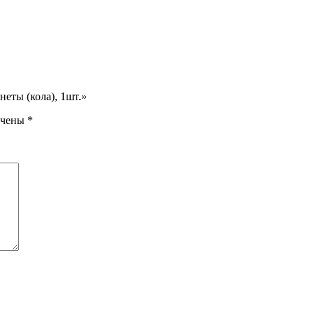
еты (кола), 1шт.»
ечены
*