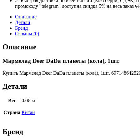
✅ Быстрая доставка по всей России (Боксберри, СДЭК, П
промокоду "telegram" доступна скидка 5% на весь заказ 🤩
Описание
Детали
Бренд
Отзывы (0)
Описание
Мармелад Deer DaDa планеты (кола), 1шт.
Купить Мармелад Deer DaDa планеты (кола), 1шт. 697148642529
Детали
Вес
0.06 кг
Страна
Китай
Бренд