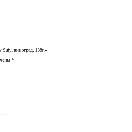
Suiyi виноград, 138г.»
ечены
*