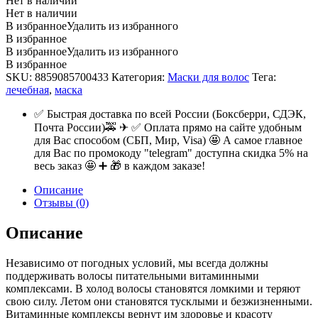
Нет в наличии
Нет в наличии
В избранное
Удалить из избранного
В избранное
В избранное
Удалить из избранного
В избранное
SKU:
8859085700433
Категория:
Маски для волос
Тега:
лечебная
,
маска
✅ Быстрая доставка по всей России (Боксберри, СДЭК,
Почта России)🚕 ✈ ✅ Оплата прямо на сайте удобным
для Вас способом (СБП, Мир, Visa) 🤩 А самое главное
для Вас по промокоду "telegram" доступна скидка 5% на
весь заказ 🤩 ➕ 🎁 в каждом заказе!
Описание
Отзывы (0)
Описание
Независимо от погодных условий, мы всегда должны
поддерживать волосы питательными витаминными
комплексами. В холод волосы становятся ломкими и теряют
свою силу. Летом они становятся тусклыми и безжизненными.
Витаминные комплексы вернут им здоровье и красоту