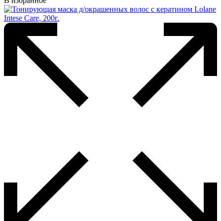
В избранное
несколько
вариаций.
Опции
можно
выбрать
на
странице
товара.