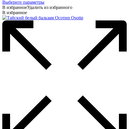
Этот
Выберите параметры
товар
В избранное
Удалить из избранного
имеет
В избранное
несколько
вариаций.
Опции
можно
выбрать
на
странице
товара.