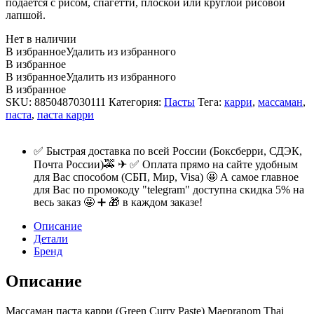
подается с рисом, спагетти, плоской или круглой рисовой
лапшой.
Нет в наличии
В избранное
Удалить из избранного
В избранное
В избранное
Удалить из избранного
В избранное
SKU:
8850487030111
Категория:
Пасты
Тега:
карри
,
массаман
,
паста
,
паста карри
✅ Быстрая доставка по всей России (Боксберри, СДЭК,
Почта России)🚕 ✈ ✅ Оплата прямо на сайте удобным
для Вас способом (СБП, Мир, Visa) 🤩 А самое главное
для Вас по промокоду "telegram" доступна скидка 5% на
весь заказ 🤩 ➕ 🎁 в каждом заказе!
Описание
Детали
Бренд
Описание
Массаман паста карри (Green Curry Paste) Maepranom Thai