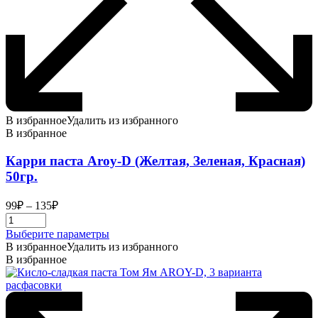
В избранное
Удалить из избранного
В избранное
Карри паста Aroy-D (Желтая, Зеленая, Красная)
50гр.
Диапазон
99
₽
–
135
₽
цен:
99₽
Этот
Выберите параметры
–
товар
В избранное
Удалить из избранного
135₽
имеет
В избранное
несколько
вариаций.
Опции
можно