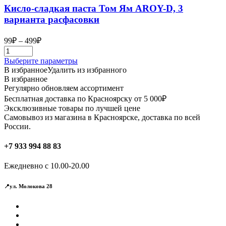
Кисло-сладкая паста Том Ям AROY-D, 3
варианта расфасовки
Диапазон
99
₽
–
499
₽
цен:
99₽
Этот
Выберите параметры
–
товар
В избранное
Удалить из избранного
499₽
имеет
В избранное
несколько
Регулярно обновляем ассортимент
вариаций.
Бесплатная доставка по Красноярску от 5 000₽
Опции
Эксклюзивные товары по лучшей цене
можно
Самовывоз из магазина в Красноярске, доставка по всей
выбрать
России.
на
странице
+7 933 994 88 83
товара.
Ежедневно с 10.00-20.00
📍ул. Молокова 28