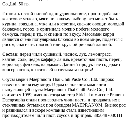
Co.,Ltd. 50 гр.
Готовить с этой пастой одно удовольствие, просто добавьте
кокосовое молоко, мясо по вашему выбору, это может быть
курица, говядина, утка или креветки, свежие овощи: молодой
баклажан, горох, в оригинале можно побеги молодого
бамбука, перец и тд., и специи по вкусу. Массаман карри
является очень популярным блюдом во всем мире, подается с
рисом, спагетти, плоской или круглой рисовой лапшой.
Состав:
перец чили сушеный, чеснок, лук, лемонграсс,
калган, соль, цедра каффир-лайма, креветочная паста, перец,
кориандр, фенхель, кардамон. Данный продукт не содержит
консервантов, красителей и глутамата натрия!
Соусы марки Maepranom Thai Chili Paste Co., Ltd. широко
известны по всему миру, Годом основания компании
выпускающей соусы Maepranom Thai Chili Paste Co., Ltd.
считается 1959, именно тогда мистер Sirichai и миссис Pranom
Daengsupha стали производить чили пасты и продавать их в
стеклянных бутылках под брендом MAEPRANOM. Бизнес рос
и развивался и вскоре компания стала известнешим
производителем чили паст, соусов и приправ. 8850487030111